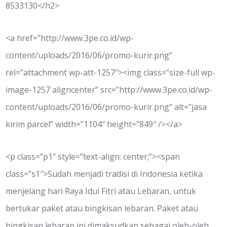
8533130</h2>
<a href=”http://www.3pe.co.id/wp-
content/uploads/2016/06/promo-kurir.png”
rel=”attachment wp-att-1257″><img class=”size-full wp-
image-1257 aligncenter” src=”http://www.3pe.co.id/wp-
content/uploads/2016/06/promo-kurir.png” alt=”jasa
kirim parcel” width=”1104″ height=”849″ /></a>
<p class=”p1″ style=”text-align: center;”><span
class=”s1″>Sudah menjadi tradisi di Indonesia ketika
menjelang hari Raya Idul Fitri atau Lebaran, untuk
bertukar paket atau bingkisan lebaran. Paket atau
bingkisan lebaran ini dimaksudkan sebagai oleh-oleh,