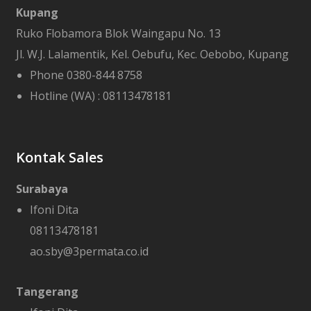
Kupang
Ruko Flobamora Blok Waingapu No. 13
Jl. W.J. Lalamentik, Kel. Oebufu, Kec. Oebobo, Kupang
Phone 0380-844 8758
Hotline (WA) :
08113478181
Kontak Sales
Surabaya
Ifoni Dita
08113478181
ao.sby@3permata.co.id
Tangerang