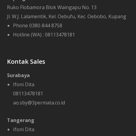
Ruko Flobamora Blok Waingapu No. 13
Jl. W.J. Lalamentik, Kel. Oebufu, Kec. Oebobo, Kupang
Phone 0380-844 8758
Hotline (WA) :
08113478181
Kontak Sales
Surabaya
Ifoni Dita
08113478181
ao.sby@3permata.co.id
Tangerang
Ifoni Dita