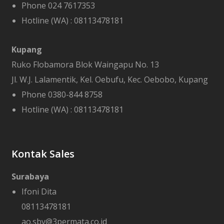
Phone 024 7617353
Hotline (WA) :
08113478181
Kupang
Ruko Flobamora Blok Waingapu No. 13
Jl. W.J. Lalamentik, Kel. Oebufu, Kec. Oebobo, Kupang
Phone 0380-844 8758
Hotline (WA) :
08113478181
Kontak Sales
Surabaya
Ifoni Dita
08113478181
ao.sby@3permata.co.id